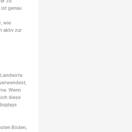
ter zu
 ist genau
, wie
 aktiv zur
 Landwirte.
 verwendest,
öme. Wenn
ich diese
displays
lasten Böden,