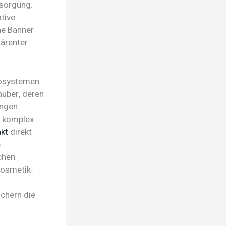
sorgung.
tive
he Banner
härenter
kosystemen
äuber, deren
ungen
e komplex
kt
direkt
e
chen
kosmetik-
chern die