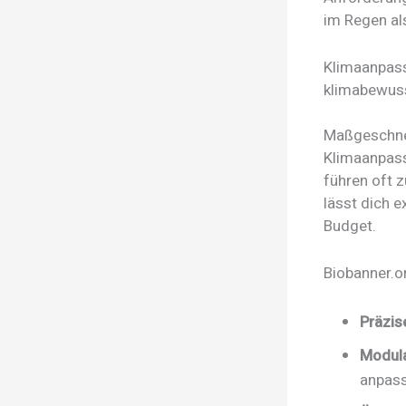
im Regen als
Klimaanpass
klimabewus
Maßgeschnei
Klimaanpass
führen oft 
lässt dich 
Budget.
Biobanner.or
Präzis
Modul
anpass