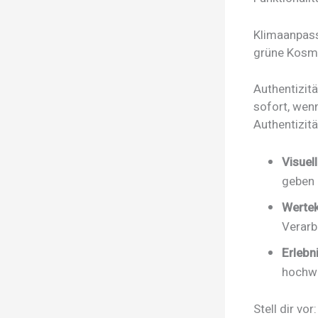
Klimaanpass
grüne Kosm
Authentizit
sofort, wenn
Authentizitä
Visuel
geben 
Werte
Verarb
Erlebn
hochwe
Stell dir vo