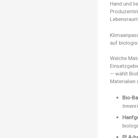
Hand und li
Produzentin
Lebensraum 
Klimaanpass
auf biologi
Welche Mater
Einsatzgebie
— wählt Bio
Materialien 
Bio-Ba
Innenr
Hanfg
biolog
PLA-ba