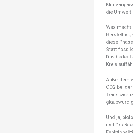
Klimaanpass
die Umwelt
Was macht e
Herstellung
diese Phase
Statt fossi
Das bedeute
Kreislauffäh
Außerdem we
CO2 bei der 
Transparenz
glaubwürdig 
Und ja, bio
und Druckte
Funktionalit