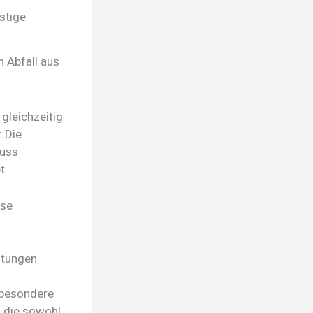
stige
n Abfall aus
gleichzeitig
: Die
muss
t.
sse
htungen
 besondere
, die sowohl