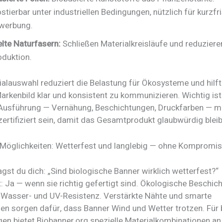
tierbar unter industriellen Bedingungen, nützlich für kurzfri
werbung.
lte Naturfasern:
Schließen Materialkreisläufe und reduziere
oduktion.
alauswahl reduziert die Belastung für Ökosysteme und hilft 
arkenbild klar und konsistent zu kommunizieren. Wichtig ist
Ausführung — Vernähung, Beschichtungen, Druckfarben — 
ertifiziert sein, damit das Gesamtprodukt glaubwürdig bleib
Möglichkeiten: Wetterfest und langlebig — ohne Kompromi
ragst du dich: „Sind biologische Banner wirklich wetterfest?“
: Ja — wenn sie richtig gefertigt sind. Ökologische Beschic
 Wasser- und UV-Resistenz. Verstärkte Nähte und smarte
en sorgen dafür, dass Banner Wind und Wetter trotzen. Für
en bietet Biobanner.org spezielle Materialkombinationen an