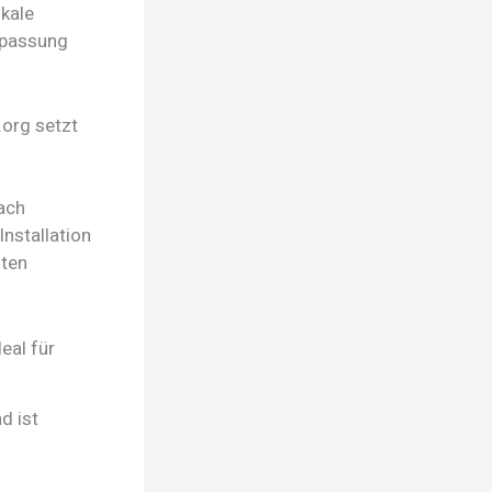
okale
anpassung
org setzt
nach
Installation
sten
eal für
d ist