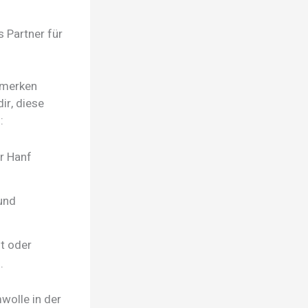
 Partner für
n merken
ir, diese
:
r Hanf
und
t oder
.
mwolle in der