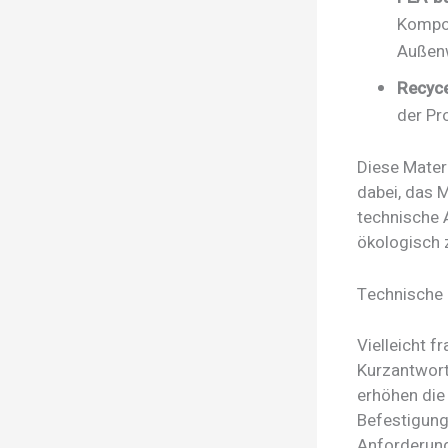
Kompos
Außen
Recyce
der Pr
Diese Materi
dabei, das M
technische 
ökologisch z
Technische 
Vielleicht f
Kurzantwort
erhöhen die
Befestigung
Anforderung