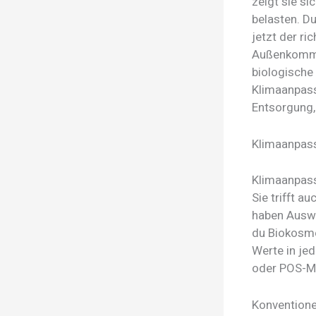
zeigt sie si
belasten. D
jetzt der r
Außenkommun
biologische
Klimaanpass
Entsorgung,
Klimaanpass
Klimaanpass
Sie trifft a
haben Auswi
du Biokosme
Werte in je
oder POS-Ma
Konventionel