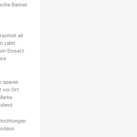
ische Banner
achtet all
 zählt.
um Einsatz.
ere
n sparen
 vor Ort.
 Marke
idend.
chichtungen
 sodass