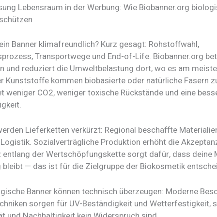
ung Lebensraum in der Werbung: Wie Biobanner.org biolog
 schützen
in Banner klimafreundlich? Kurz gesagt: Rohstoffwahl,
sprozess, Transportwege und End-of-Life. Biobanner.org betr
n und reduziert die Umweltbelastung dort, wo es am meisten
ler Kunststoffe kommen biobasierte oder natürliche Fasern z
t weniger CO2, weniger toxische Rückstände und eine bess
igkeit.
rden Lieferketten verkürzt: Regional beschaffte Materialie
Logistik. Sozialverträgliche Produktion erhöht die Akzeptanz
 entlang der Wertschöpfungskette sorgt dafür, dass deine
bleibt — das ist für die Zielgruppe der Biokosmetik entsche
logische Banner können technisch überzeugen: Moderne Bes
chniken sorgen für UV-Beständigkeit und Wetterfestigkeit,
ät und Nachhaltigkeit kein Widerspruch sind.