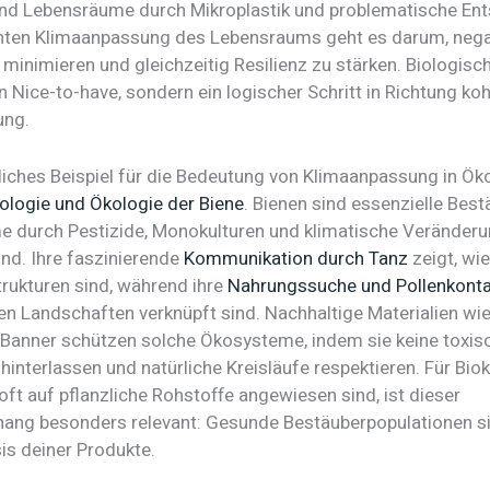
d Lebensräume durch Mikroplastik und problematische Ent
chten Klimaanpassung des Lebensraums geht es darum, nega
 minimieren und gleichzeitig Resilienz zu stärken. Biologisc
in Nice-to-have, sondern ein logischer Schritt in Richtung ko
ung.
liches Beispiel für die Bedeutung von Klimaanpassung in Ö
iologie und Ökologie der Biene
. Bienen sind essenzielle Best
 durch Pestizide, Monokulturen und klimatische Veränder
ind. Ihre faszinierende
Kommunikation durch Tanz
zeigt, wi
trukturen sind, während ihre
Nahrungssuche und Pollenkonta
en Landschaften verknüpft sind. Nachhaltige Materialien wi
 Banner schützen solche Ökosysteme, indem sie keine toxis
interlassen und natürliche Kreisläufe respektieren. Für Bio
oft auf pflanzliche Rohstoffe angewiesen sind, ist dieser
g besonders relevant: Gesunde Bestäuberpopulationen si
is deiner Produkte.