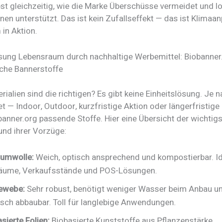
est gleichzeitig, wie die Marke Überschüsse vermeidet und l
nen unterstützt. Das ist kein Zufallseffekt — das ist Klima
in Aktion.
ung Lebensraum durch nachhaltige Werbemittel: Biobanner.
sche Bannerstoffe
ialien sind die richtigen? Es gibt keine Einheitslösung. Je 
t — Indoor, Outdoor, kurzfristige Aktion oder längerfristige 
banner.org passende Stoffe. Hier eine Übersicht der wichtig
und ihrer Vorzüge:
umwolle:
Weich, optisch ansprechend und kompostierbar. Id
äume, Verkaufsstände und POS-Lösungen.
ewebe:
Sehr robust, benötigt weniger Wasser beim Anbau un
isch abbaubar. Toll für langlebige Anwendungen.
sierte Folien:
Biobasierte Kunststoffe aus Pflanzenstärke.