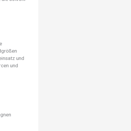
e
rdgrößen
einsatz und
rcen und
agnen