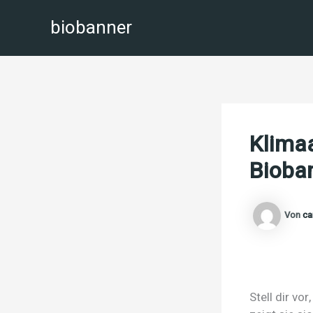
Zum
biobanner
Inhalt
springen
Klima
Bioban
Von
ca
Stell dir vo