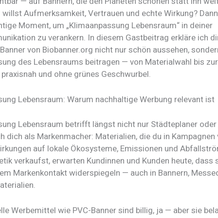
chtbar — auf Bannern, die den Planeten schonen statt ihn wei
u willst Aufmerksamkeit, Vertrauen und echte Wirkung? Dann
ichtige Moment, um „Klimaanpassung Lebensraum“ in deiner
ikation zu verankern. In diesem Gastbeitrag erkläre ich dir
 Banner von Biobanner.org nicht nur schön aussehen, sondern
ung des Lebensraums beitragen — von Materialwahl bis zur
 praxisnah und ohne grünes Geschwurbel.
ung Lebensraum: Warum nachhaltige Werbung relevant ist
ung Lebensraum betrifft längst nicht nur Städteplaner oder
uch dich als Markenmacher: Materialien, die du in Kampagnen
rkungen auf lokale Ökosysteme, Emissionen und Abfallstr
tik verkaufst, erwarten Kundinnen und Kunden heute, dass s
dem Markenkontakt widerspiegeln — auch in Bannern, Messe
terialien.
le Werbemittel wie PVC-Banner sind billig, ja — aber sie be