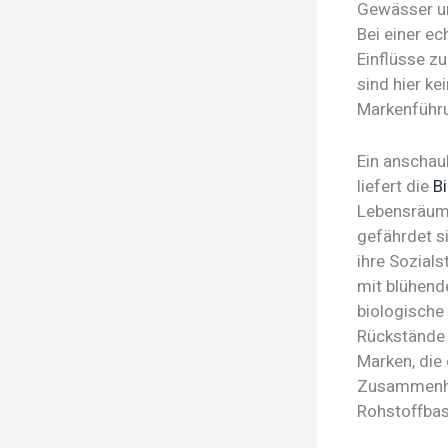
Gewässer un
Bei einer e
Einflüsse zu
sind hier ke
Markenführ
Ein anschau
liefert die
B
Lebensräume
gefährdet s
ihre Sozials
mit blühend
biologische
Rückstände h
Marken, die 
Zusammenhan
Rohstoffbas