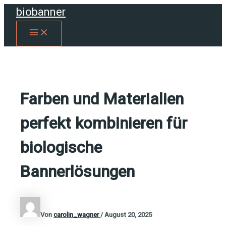
Zum
biobanner
Inhalt
MAIN
springen
MENU
Farben und Materialien
perfekt kombinieren für
biologische
Bannerlösungen
Von
carolin_wagner
/
August 20, 2025