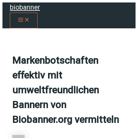
Zum
biobanner
Inhalt
MAIN
springen
MENU
Markenbotschaften
effektiv mit
umweltfreundlichen
Bannern von
Biobanner.org vermitteln